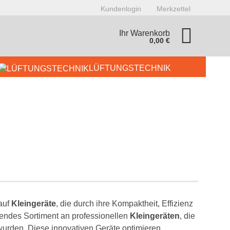
Kundenlogin
Merkzettel
Ihr Warenkorb
0,00 €
LÜFTUNGSTECHNIK
AR & CAFETERIA
BUFFET
GERÄTE
KÜHLTECHNIK
onto erstellen
asswort vergessen?
auf
Kleingeräte
, die durch ihre Kompaktheit, Effizienz
ndes Sortiment an professionellen
Kleingeräten
, die
wurden. Diese innovativen Geräte optimieren