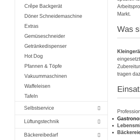
Crêpe Backgerät
Arbeitspro
Markt.
Döner Schneidemaschine
Extras
Was s
Gemüseschneider
Getränkedispenser
Kleingerä
Hot Dog
eingesetz
Pfannen & Töpfe
Zubereitu
tragen daz
Vakuummaschinen
Waffeleisen
Einsa
Tafeln
Selbstservice
Professio
Gastrono
Lüftungstechnik
Lebensmit
Bäckerei
Bäckereibedarf