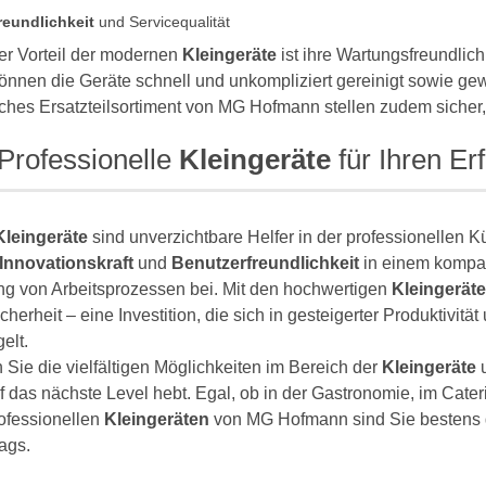
eundlichkeit
und Servicequalität
er Vorteil der modernen
Kleingeräte
ist ihre Wartungsfreundlich
nnen die Geräte schnell und unkompliziert gereinigt sowie gew
hes Ersatzteilsortiment von MG Hofmann stellen zudem sicher, das
 Professionelle
Kleingeräte
für Ihren Erf
Kleingeräte
sind unverzichtbare Helfer in der professionellen 
Innovationskraft
und
Benutzerfreundlichkeit
in einem kompak
ng von Arbeitsprozessen bei. Mit den hochwertigen
Kleingerät
cherheit – eine Investition, die sich in gesteigerter Produktivität
elt.
Sie die vielfältigen Möglichkeiten im Bereich der
Kleingeräte
u
f das nächste Level hebt. Egal, ob in der Gastronomie, im Cateri
ofessionellen
Kleingeräten
von MG Hofmann sind Sie bestens g
tags.