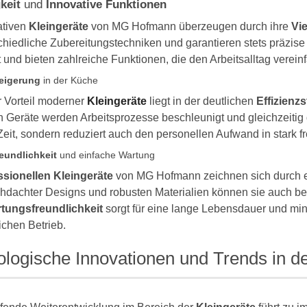
gkeit
und
Innovative Funktionen
ativen
Kleingeräte
von MG Hofmann überzeugen durch ihre
Vie
chiedliche Zubereitungstechniken und garantieren stets präzis
t und bieten zahlreiche Funktionen, die den Arbeitsalltag verein
teigerung
in der Küche
r Vorteil moderner
Kleingeräte
liegt in der deutlichen
Effizienz
Geräte werden Arbeitsprozesse beschleunigt und gleichzeitig di
Zeit, sondern reduziert auch den personellen Aufwand in stark f
eundlichkeit
und einfache Wartung
ssionellen Kleingeräte
von MG Hofmann zeichnen sich durch ei
hdachter Designs und robusten Materialien können sie auch bei
tungsfreundlichkeit
sorgt für eine lange Lebensdauer und minim
lichen Betrieb.
logische Innovationen und Trends in d