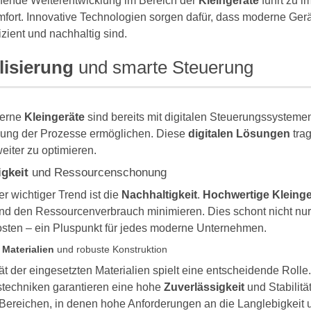
ufende Weiterentwicklung im Bereich der
Kleingeräte
führt zu 
ort. Innovative Technologien sorgen dafür, dass moderne Gerät
izient und nachhaltig sind.
lisierung
und smarte Steuerung
derne
Kleingeräte
sind bereits mit digitalen Steuerungssysteme
ng der Prozesse ermöglichen. Diese
digitalen Lösungen
trag
weiter zu optimieren.
gkeit
und Ressourcenschonung
er wichtiger Trend ist die
Nachhaltigkeit
.
Hochwertige Kleinge
nd den Ressourcenverbrauch minimieren. Dies schont nicht nur 
osten – ein Pluspunkt für jedes moderne Unternehmen.
 Materialien
und robuste Konstruktion
ät der eingesetzten Materialien spielt eine entscheidende Roll
stechniken garantieren eine hohe
Zuverlässigkeit
und Stabilitä
 Bereichen, in denen hohe Anforderungen an die Langlebigkeit u