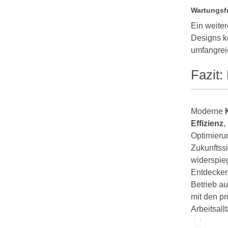
Wartungsfr
Ein weiter
Designs kö
umfangreic
Fazit:
Moderne
Effizienz
,
Optimieru
Zukunftssi
widerspieg
Entdecken 
Betrieb au
mit den pr
Arbeitsall