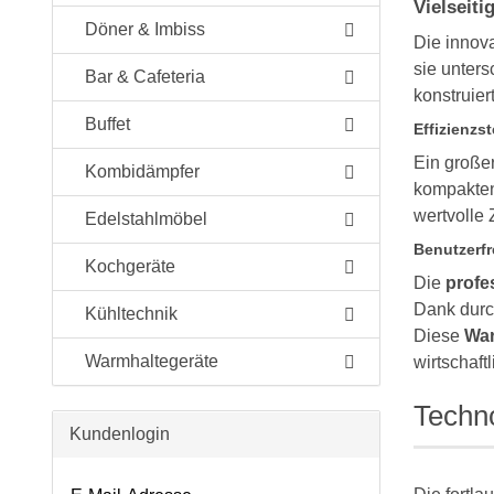
Vielseiti
Döner & Imbiss
Die innov
sie unters
Bar & Cafeteria
konstruier
Buffet
Effizienzs
Ein große
Kombidämpfer
kompakten 
wertvolle 
Edelstahlmöbel
Benutzerfr
Kochgeräte
Die
profe
Dank durc
Kühltechnik
Diese
War
Warmhaltegeräte
wirtschaft
Techno
Kundenlogin