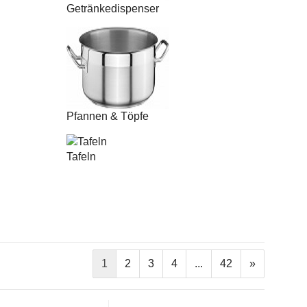
Getränkedispenser
Pfannen & Töpfe
Tafeln
1
2
3
4
...
42
»