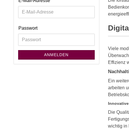
Die fortla
E-Mail-Adresse
Bedienkomf
energieeff
Digita
Passwort
Viele mo
ANMELDEN
Überwachu
Effizienz 
Nachhalti
Ein weiter
arbeiten u
Betriebsk
Innovative
Die Qualit
Fertigung
wichtig in