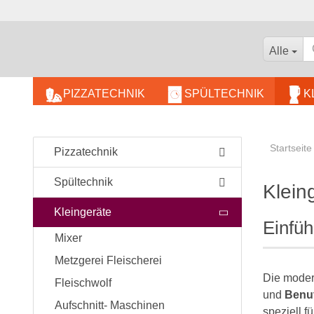
Alle
PIZZATECHNIK
SPÜLTECHNIK
K
BÄCKEREIBEDARF
Startseite
KOMBIDÄMPFER
Pizzatechnik
WARMHALTEGERÄTE
Spültechnik
Klein
Kleingeräte
Einfüh
Mixer
Metzgerei Fleischerei
Die moder
Fleischwolf
und
Benut
Aufschnitt- Maschinen
speziell f