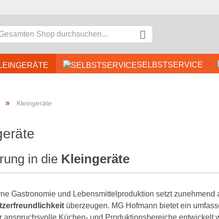
SELBSTSERVICE
LEINGERÄTE
DÖNER & IMBISS
B
»
Kleingeräte
EDELSTAHLMÖBEL
KOCH
geräte
K
rung in die
Kleingeräte
P
ne Gastronomie und Lebensmittelproduktion setzt zunehmend 
zerfreundlichkeit
überzeugen. MG Hofmann bietet ein umfasse
ür anspruchsvolle Küchen- und Produktionsbereiche entwickelt 