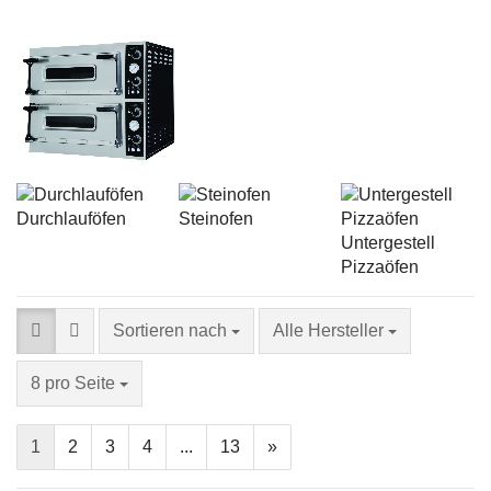
Durchlauföfen
Steinofen
Untergestell
Pizzaöfen
Sortieren nach
Alle Hersteller
8 pro Seite
1
2
3
4
...
13
»