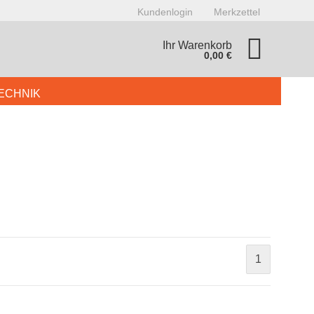
Kundenlogin
Merkzettel
Ihr Warenkorb
0,00 €
ECHNIK
AR & CAFETERIA
BUFFET
GERÄTE
KÜHLTECHNIK
onto erstellen
asswort vergessen?
1