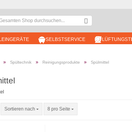
LEINGERÄTE
SELBSTSERVICE
LÜFTUNGST
DÖNER & IMBISS
B
»
»
»
Spültechnik
Reinigungsprodukte
Spülmittel
EDELSTAHLMÖBEL
KOCH
ittel
K
P
Sortieren nach
8 pro Seite