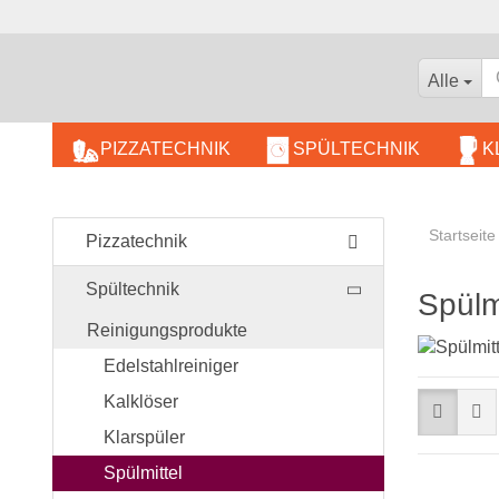
Alle
PIZZATECHNIK
SPÜLTECHNIK
K
BÄCKEREIBEDARF
Startseite
KOMBIDÄMPFER
Pizzatechnik
WARMHALTEGERÄTE
Spültechnik
Spülm
Reinigungsprodukte
Edelstahlreiniger
Kalklöser
Klarspüler
Spülmittel