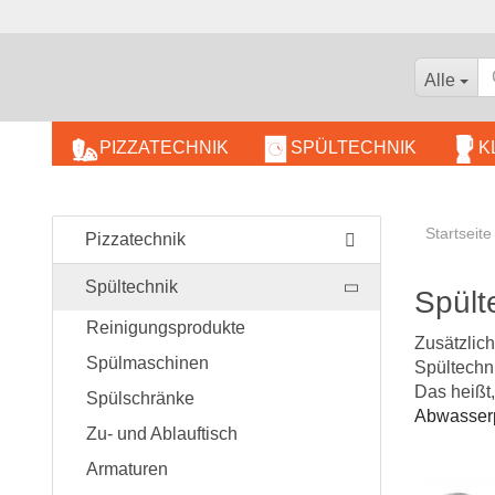
Alle
PIZZATECHNIK
SPÜLTECHNIK
K
BÄCKEREIBEDARF
Startseite
KOMBIDÄMPFER
Pizzatechnik
WARMHALTEGERÄTE
Spültechnik
Spült
Reinigungsprodukte
Zusätzlic
Spülmaschinen
Spültechni
Das heißt
Spülschränke
Abwasse
Zu- und Ablauftisch
Armaturen