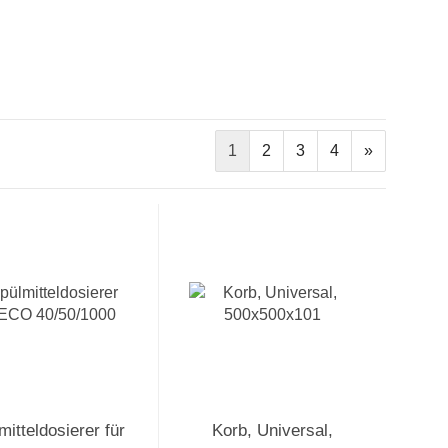
1
2
3
4
»
mitteldosierer für
Korb, Universal,