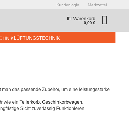
Kundenlogin
Merkzettel
Ihr Warenkorb
0,00 €
LÜFTUNGSTECHNIK
AR & CAFETERIA
BUFFET
GERÄTE
KÜHLTECHNIK
onto erstellen
t man das passende Zubehör, um eine leistungsstarke
asswort vergessen?
ör wie ein
Tellerkorb
,
Geschirrkorbwagen
,
ngfristige Sicht zuverlässig Funktionieren.