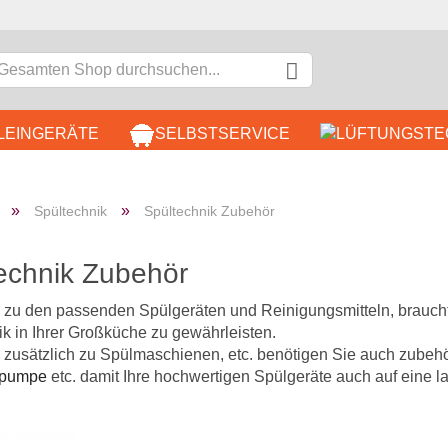
LEINGERÄTE
SELBSTSERVICE
DÖNER & IMBISS
B
»
»
Spültechnik
Spültechnik Zubehör
EDELSTAHLMÖBEL
KOCH
echnik Zubehör
K
h zu den passenden Spülgeräten und Reinigungsmitteln, brauch
k in Ihrer Großküche zu gewährleisten.
P
, zusätzlich zu Spülmaschienen, etc. benötigen Sie auch zubeh
rpumpe
etc. damit Ihre hochwertigen Spülgeräte auch auf eine la