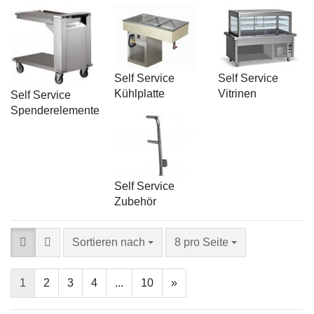
Self Service
Self Service
Kühlplatte
Vitrinen
Self Service
Spenderelemente
Self Service
Zubehör
Sortieren nach
8 pro Seite
1
2
3
4
...
10
»