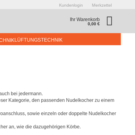
Kundenlogin
Merkzettel
Ihr Warenkorb
0,00 €
LÜFTUNGSTECHNIK
AR & CAFETERIA
BUFFET
GERÄTE
KÜHLTECHNIK
onto erstellen
 auch bei jedermann.
dieser Kategorie, den passenden Nudelkocher zu einem
asswort vergessen?
roanschluss, sowie einzeln oder doppelte Nudelkocher
cher an, wie die dazugehörigen Körbe.