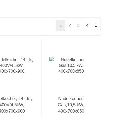
1
2
3
4
»
lkocher, 14 Ltr.,
Nudelkocher,
400V/4,5kW,
Gas,10,5 kW,
400x700x900
400x700x850