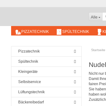
Alle
PIZZATECHNIK
SPÜLTECHNIK
K
BÄCKEREIBEDARF
Startseite
KOMBIDÄMPFER
Pizzatechnik
WARMHALTEGERÄTE
Spültechnik
Nudel
Kleingeräte
Nicht nur 
Damit Ihne
Selbstservice
fairen Prei
Sie haben
Lüftungstechnik
haben wol
Zusätzlich
Bäckereibedarf