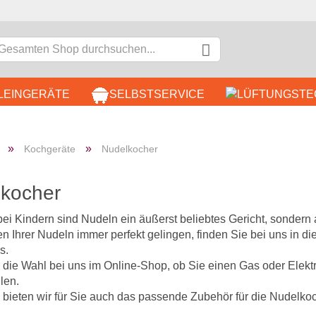
LEINGERÄTE
SELBSTSERVICE
DÖNER & IMBISS
B
»
»
Kochgeräte
Nudelkocher
EDELSTAHLMÖBEL
KOCH
kocher
K
bei Kindern sind Nudeln ein äußerst beliebtes Gericht, sondern
n Ihrer Nudeln immer perfekt gelingen, finden Sie bei uns in 
P
s.
 die Wahl bei uns im Online-Shop, ob Sie einen Gas oder Elekt
len.
 bieten wir für Sie auch das passende Zubehör für die Nudelko