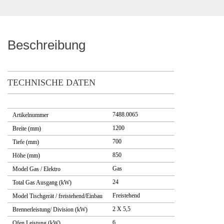
Beschreibung
TECHNISCHE DATEN
7488.0065
Artikelnummer
1200
Breite (mm)
700
Tiefe (mm)
850
Höhe (mm)
Gas
Model Gas / Elektro
24
Total Gas Ausgang (kW)
Freistehend
Model Tischgerät / freistehend/Einbau
2 X 5,5
Brennerleistung/ Division (kW)
6
Ofen Leistung (kW)