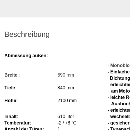
Beschreibung
Abmessung außen:
- Monobl
- Einfach
Breite
:
690 mm
Dichtun
- erleich
Tiefe:
840 mm
am Moto
- leichte
Höhe:
2100 mm
Ausbuch
- erleich
Inhalt:
610 liter
- wechsel
Temberatur:
-2 / +8 °C
- gesiche
Anzahl der Türen:
1
- Typensc