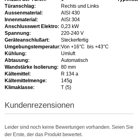
Türanschlag:
Rechts und Links
Aussenmaterial:
AISI 430
Innenmaterial:
AISI 304
Anschlusswert Elektro:
0,23 kW
Spannung:
220-240 V
Geräteanschlußart:
Steckerfertig
Umgebungstemperatur:
Von +16°C bis +43°C
Kühlung:
Umluft
Abtauung:
Automatisch
Wandstärke Isolierung:
80 mm
Kältemittel:
R 134 a
Kältemittelmenge:
145g
Klimaklasse:
T (5)
Kundenrezensionen
Leider sind noch keine Bewertungen vorhanden. Seien Sie
der Erste, der das Produkt bewertet.