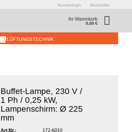
Kundenlogin
Merkzettel
Ihr Warenkorb
0,00 €
LÜFTUNGSTECHNIK
BUFFET
GERÄTE
KÜHLTECHNIK
Buffet-Lampe, 230 V /
onto erstellen
1 Ph / 0,25 kW,
asswort vergessen?
Lampenschirm: Ø 225
mm
172-6010
Art.Nr.: