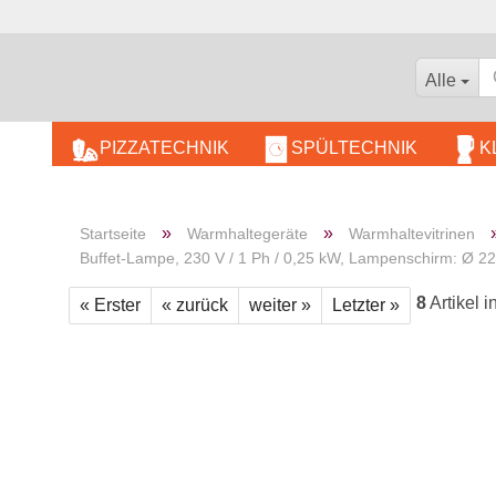
Alle
PIZZATECHNIK
SPÜLTECHNIK
K
DÖN
BÄCKEREIBEDARF
»
»
Startseite
Warmhaltegeräte
Warmhaltevitrinen
KOMBIDÄMPFER
Buffet-Lampe, 230 V / 1 Ph / 0,25 kW, Lampenschirm: Ø 
WARMHALTEGERÄTE
8
Artikel i
« Erster
« zurück
weiter »
Letzter »