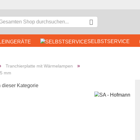
SELBSTSERVICE
LEINGERÄTE
ER & IMBISS
BAR & CAFETERIA
»
»
Tranchierplatte mit Wärmelampen
EDELSTAHLMÖBEL
KOCH
225 mm
n dieser Kategorie
K
P